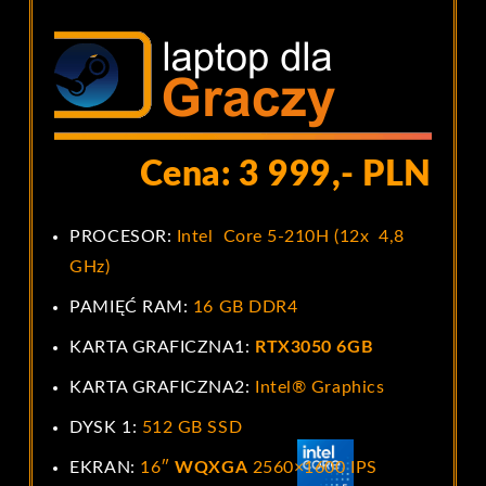
Cena: 3 999,- PLN
PROCESOR:
I
ntel Core 5-210H (12x 4,8
GHz)
PAMIĘĆ RAM:
16 GB DDR4
KARTA GRAFICZNA1:
RTX3050 6GB
KARTA GRAFICZNA2:
Intel® Graphics
DYSK 1:
512 GB SSD
EKRAN:
16″
WQXGA
2560×1600 IPS