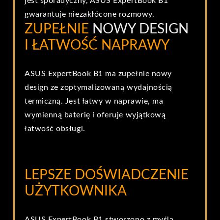
jest sporadyczny, ASUS ExpertBook B1
gwarantuje niezakłócone rozmowy.
ZUPEŁNIE
NOWY DESIGN
I ŁATWOŚĆ NAPRAWY
ASUS ExpertBook B1 ma zupełnie nowy
design ze zoptymalizowaną wydajnością
termiczną. Jest łatwy w naprawie, ma
wymienną baterię i oferuje wyjątkową
łatwość obsługi.
LEPSZE DOŚWIADCZENIE
UŻYTKOWNIKA
ASUS ExpertBook B1 stworzono z myślą