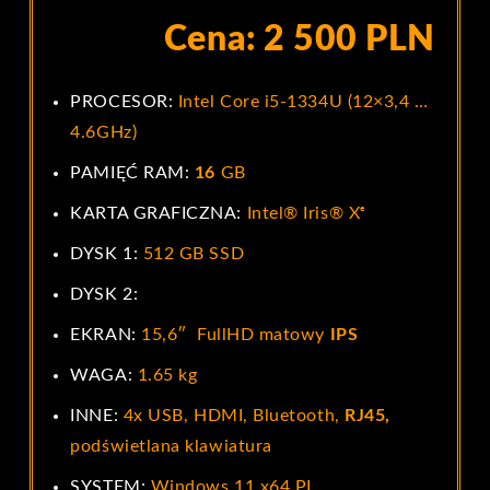
Cena: 2 500 PLN
PROCESOR:
Intel Core i5-1334U (12×3,4 …
4.6GHz)
PAMIĘĆ RAM:
16
GB
KARTA GRAFICZNA:
Intel® Iris® Xᵉ
DYSK 1:
512 GB SSD
DYSK 2:
EKRAN:
15,6″ FullHD matowy
IPS
WAGA:
1.65 kg
INNE:
4x USB, HDMI, Bluetooth,
RJ45,
podświetlana klawiatura
SYSTEM:
Windows 11 x64 PL