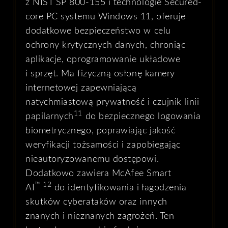
z NIST SP 800-155 i technologie Secured-
core PC systemu Windows 11, oferuje
dodatkowe bezpieczeństwo w celu
ochrony krytycznych danych, chroniąc
aplikacje, oprogramowanie układowe
i sprzęt. Ma fizyczną osłonę kamery
internetowej zapewniającą
natychmiastową prywatność i czujnik linii
11
papilarnych
do bezpiecznego logowania
biometrycznego, poprawiając jakość
weryfikacji tożsamości i zapobiegając
nieautoryzowanemu dostępowi.
Dodatkowo zawiera McAfee Smart
™
12
AI
do identyfikowania i łagodzenia
skutków cyberataków oraz innych
znanych i nieznanych zagrożeń. Ten