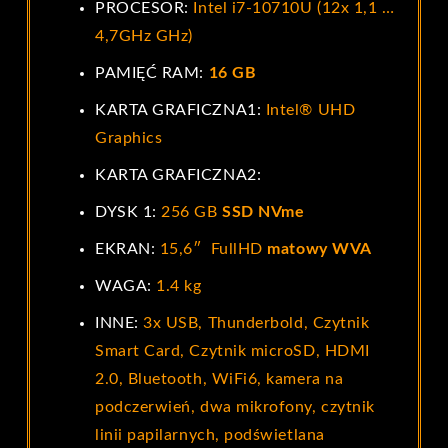
PROCESOR:
Intel i7-10710U (12x 1,1 …
4,7GHz GHz)
PAMIĘĆ RAM:
16 GB
KARTA GRAFICZNA1:
Intel® UHD
Graphics
KARTA GRAFICZNA2:
DYSK 1:
256 GB
SSD NVme
EKRAN:
15,6″ FullHD
matowy WVA
WAGA:
1.4 kg
INNE:
3x USB, Thunderbold, Czytnik
Smart Card, Czytnik microSD, HDMI
2.0, Bluetooth, WiFi6, kamera na
podczerwień, dwa mikrofony, czytnik
linii papilarnych, podświetlana