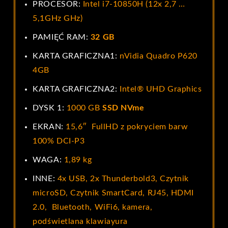
PROCESOR:
Intel i7-10850H (12x 2,7 …
5,1GHz GHz)
PAMIĘĆ RAM:
32 GB
KARTA GRAFICZNA1:
nVidia Quadro P620
4GB
KARTA GRAFICZNA2:
Intel® UHD Graphics
DYSK 1:
1000 GB
SSD NVme
EKRAN:
15,6″ FullHD
z pokryciem barw
100% DCI-P3
WAGA:
1,89 kg
INNE:
4x USB, 2x Thunderbold3, Czytnik
microSD, Czytnik SmartCard, RJ45, HDMI
2.0, Bluetooth, WiFi6, kamera,
podświetlana klawiayura